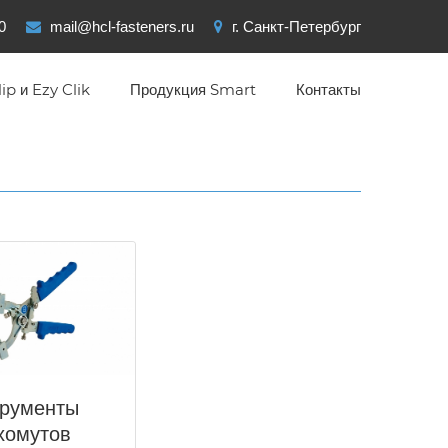
0
mail@hcl-fasteners.ru
г. Санкт-Петербург
ip и Ezy Clik
Продукция Smart
Контакты
трументы
хомутов