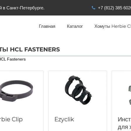
й в Санкт-Петербурге.
+7 (812) 385 602
Главная
Каталог
Хомуты Herbie Cl
ТЫ HCL FASTENERS
CL Fasteners
bie Clip
Ezyclik
Инс
для 