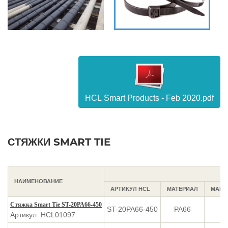
HCL Smart Products - Feb 2020.pdf
СТЯЖКИ SMART TIE
НАИМЕНОВАНИЕ
АРТИКУЛ HCL
МАТЕРИАЛ
МАКС
Стяжка Smart Tie ST-20PA66-450
ST-20PA66-450
PA66
Артикул: HCL01097