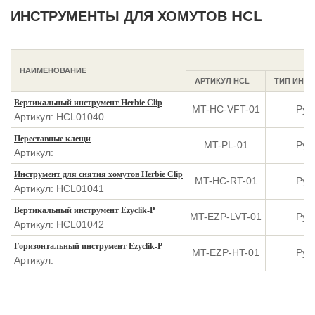
ИНСТРУМЕНТЫ ДЛЯ ХОМУТОВ HCL
НАИМЕНОВАНИЕ
АРТИКУЛ HCL
ТИП ИНС
Вертикальный инструмент Herbie Clip
MT-HC-VFT-01
Руч
Артикул: HCL01040
Переставные клещи
MT-PL-01
Руч
Артикул:
Инструмент для снятия хомутов Herbie Clip
MT-HC-RT-01
Руч
Артикул: HCL01041
Вертикальный инструмент Ezyclik-P
MT-EZP-LVT-01
Руч
Артикул: HCL01042
Горизонтальный инструмент Ezyclik-P
MT-EZP-HT-01
Руч
Артикул: