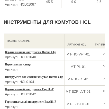
45.5
9.0
2.5
Артикул: HCL01087
ИНСТРУМЕНТЫ ДЛЯ ХОМУТОВ HCL
НАИМЕНОВАНИЕ
АРТИКУЛ HCL
ТИП ИНС
Вертикальный инструмент Herbie Clip
MT-HC-VFT-01
Руч
Артикул: HCL01040
Переставные клещи
MT-PL-01
Руч
Артикул:
Инструмент для снятия хомутов Herbie Clip
MT-HC-RT-01
Руч
Артикул: HCL01041
Вертикальный инструмент Ezyclik-P
MT-EZP-LVT-01
Руч
Артикул: HCL01042
Горизонтальный инструмент Ezyclik-P
MT-EZP-HT-01
Руч
Артикул: