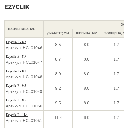
EZYCLIK
ОСН
НАИМЕНОВАНИЕ
ДИАМЕТР, ММ
ШИРИНА, ММ
ТОЛЩИНА, ММ
Ezyclik-P - 8.5
8.5
8.0
1.7
Артикул: HCL01046
Ezyclik-P - 8.7
8.7
8.0
1.7
Артикул: HCL01047
Ezyclik-P - 8.9
8.9
8.0
1.7
Артикул: HCL01048
Ezyclik-P - 9.2
9.2
8.0
1.7
Артикул: HCL01049
Ezyclik-P - 9.5
9.5
8.0
1.7
Артикул: HCL01050
Ezyclik-P - 11.4
11.4
8.0
1.7
Артикул: HCL01051