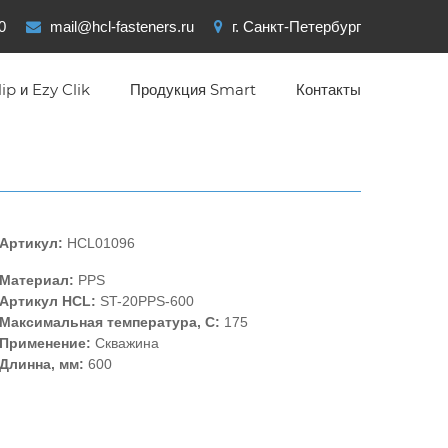
0
mail@hcl-fasteners.ru
г. Санкт-Петербург
ip и Ezy Clik
Продукция Smart
Контакты
Артикул:
HCL01096
Материал:
PPS
Артикул HCL:
ST-20PPS-600
Максимальная температура, C:
175
Применение:
Скважина
Длинна, мм:
600