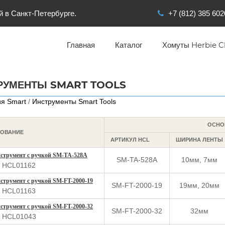
й в Санкт-Петербурге.
+7 (812) 385 602
Главная
Каталог
Хомуты Herbie Cl
РУМЕНТЫ SMART TOOLS
я Smart
/
Инструменты Smart Tools
ОСНО
ОВАНИЕ
АРТИКУЛ HCL
ШИРИНА ЛЕНТЫ
струмент с ручкой SM-TA-528A
SM-TA-528A
10мм, 7мм
: HCL01162
струмент с ручкой SM-FT-2000-19
SM-FT-2000-19
19мм, 20мм
: HCL01163
струмент с ручкой SM-FT-2000-32
SM-FT-2000-32
32мм
: HCL01043