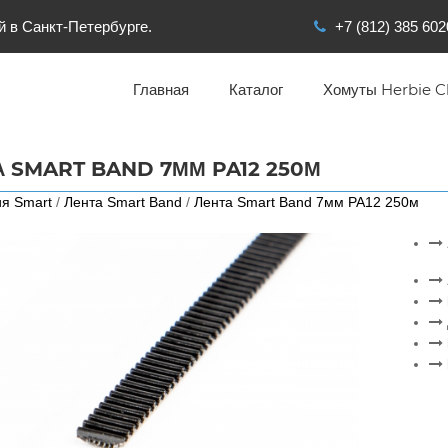
й в Санкт-Петербурге.
+7 (812) 385 602
Главная
Каталог
Хомуты Herbie Cl
А SMART BAND 7ММ PA12 250М
я Smart
/
Лента Smart Band
/
Лента Smart Band 7мм PA12 250м