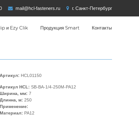
0
mail@hcl-fasteners.ru
г. Санкт-Петербург
ip и Ezy Clik
Продукция Smart
Контакты
Артикул:
HCL01150
Артикул HCL:
SB-BA-1/4-250M-PA12
Ширина, мм:
7
Длинна, м:
250
Применение:
Материал:
PA12