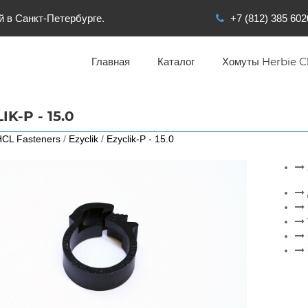
й в Санкт-Петербурге.
+7 (812) 385 602
Главная
Каталог
Хомуты Herbie Cl
IK-P - 15.0
CL Fasteners
/
Ezyclik
/
Ezyclik-P - 15.0