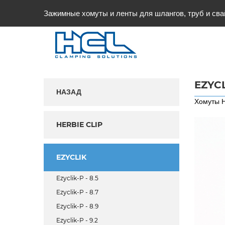
Зажимные хомуты и ленты для шлангов, труб и сва
EZYCL
НАЗАД
Хомуты H
HERBIE CLIP
EZYCLIK
Ezyclik-P - 8.5
Ezyclik-P - 8.7
Ezyclik-P - 8.9
Ezyclik-P - 9.2