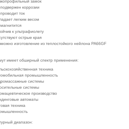
зкопрофильный замок
 подвержен коррозии
 проводит ток
ладает легким весом
 магнитится
тойчив к ультрафиолету
сутствуют острые края
зможно изготовление из теплостойкого нейлона PA66GF
мут имеет обширный спектр применения:
льскохозяйственная техника
томобильная промышленность
дромассажные системы
осительные системы
рмацевтическое производство
ндинговые автоматы
товая техника
омышленность
турный диапазон: