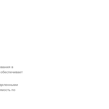
ования в
 обеспечивает
ределенными
имость по