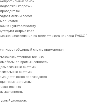
зкопрофильный замок
 подвержен коррозии
 проводит ток
ладает легким весом
 магнитится
тойчив к ультрафиолету
сутствуют острые края
зможно изготовление из теплостойкого нейлона PA66GF
мут имеет обширный спектр применения:
льскохозяйственная техника
томобильная промышленность
дромассажные системы
осительные системы
рмацевтическое производство
ндинговые автоматы
товая техника
омышленность
турный диапазон: