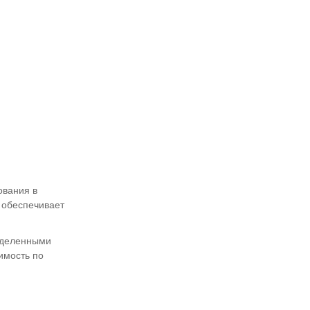
ования в
 обеспечивает
ределенными
имость по