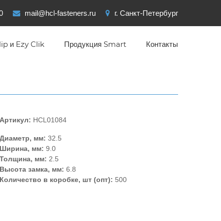
0
mail@hcl-fasteners.ru
г. Санкт-Петербург
ip и Ezy Clik
Продукция Smart
Контакты
Артикул:
HCL01084
Диаметр, мм:
32.5
Ширина, мм:
9.0
Толщина, мм:
2.5
Высота замка, мм:
6.8
Количество в коробке, шт (опт):
500