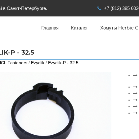
й в Санкт-Петербурге.
+7 (812) 385 602
Главная
Каталог
Хомуты Herbie Cl
IK-P - 32.5
CL Fasteners
/
Ezyclik
/
Ezyclik-P - 32.5