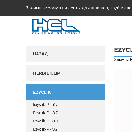
Зажимные хомуты и ленты для шлангов, труб и сва
EZYCL
НАЗАД
Хомуты H
HERBIE CLIP
EZYCLIK
Ezyclik-P - 8.5
Ezyclik-P - 8.7
Ezyclik-P - 8.9
Ezyclik-P - 9.2