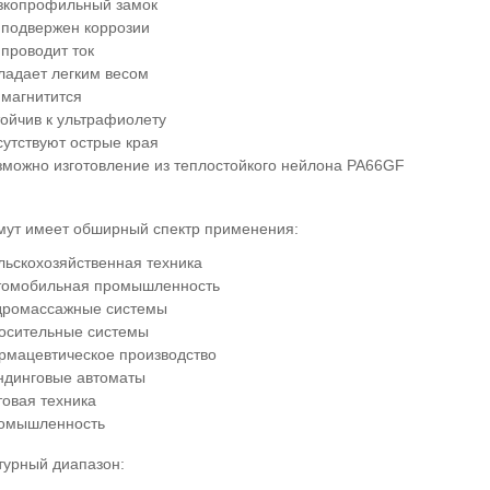
зкопрофильный замок
 подвержен коррозии
 проводит ток
ладает легким весом
 магнитится
тойчив к ультрафиолету
сутствуют острые края
зможно изготовление из теплостойкого нейлона PA66GF
мут имеет обширный спектр применения:
льскохозяйственная техника
томобильная промышленность
дромассажные системы
осительные системы
рмацевтическое производство
ндинговые автоматы
товая техника
омышленность
турный диапазон: