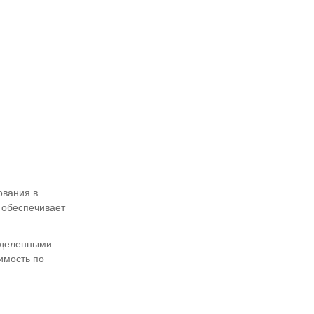
ования в
 обеспечивает
ределенными
имость по