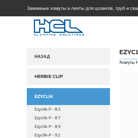
Зажимные хомуты и ленты для шлангов, труб и сва
EZYCL
НАЗАД
Хомуты H
HERBIE CLIP
EZYCLIK
Ezyclik-P - 8.5
Ezyclik-P - 8.7
Ezyclik-P - 8.9
Ezyclik-P - 9.2