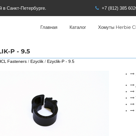
й в Санкт-Петербурге.
+7 (812) 385 602
Главная
Каталог
Хомуты Herbie Cl
IK-P - 9.5
CL Fasteners
/
Ezyclik
/
Ezyclik-P - 9.5